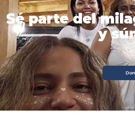
TU
Sé parte del mila
y sú
Don