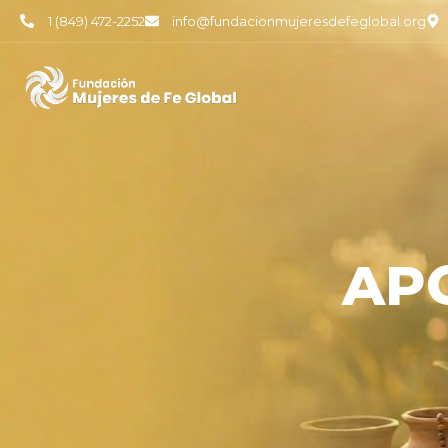
1 (849) 472-2252
info@fundacionmujeresdefeglobal.org
AP