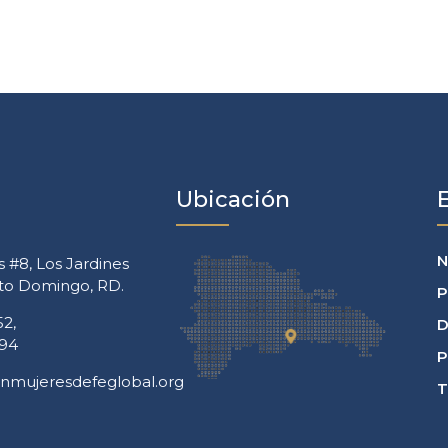
Ubicación
N
s #8, Los Jardines
nto Domingo, RD.
P
52,
D
394
P
nmujeresdefeglobal.org
T