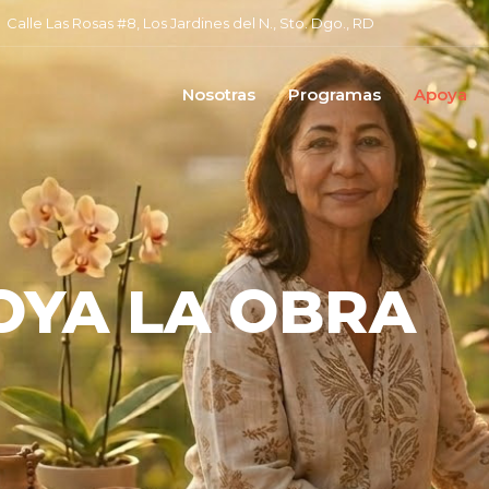
Calle Las Rosas #8, Los Jardines del N., Sto. Dgo., RD
Nosotras
Programas
Apoya
OYA LA OBRA