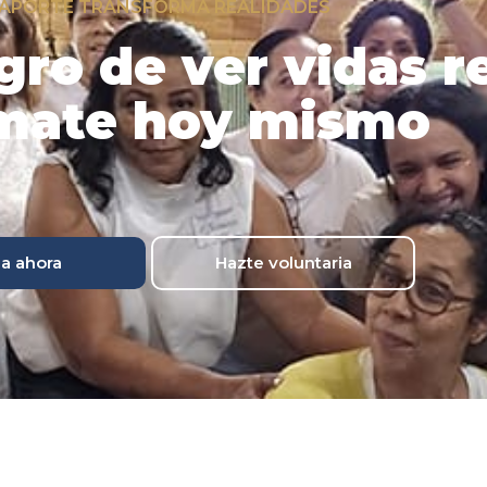
 APORTE TRANSFORMA REALIDADES
gro de ver vidas 
mate hoy mismo
a ahora
Hazte voluntaria