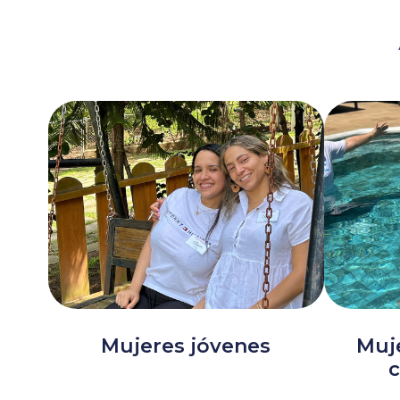
Mujeres jóvenes
Muj
c